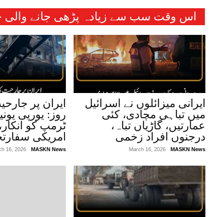
اس وقت سب سے زیادہ پڑھی جانے والی خب
ایرانی میزائلوں نے اسرائیل
میں تباہی مچادی، کئی
روز: یورپی یونی
عمارتیں، گاڑیاں تباہ،
ٹرمپ کو انکار، 
درجنوں افراد زخمی
امریکی سفارتخا
ch 16, 2026
MASKN News
March 16, 2026
MASKN News