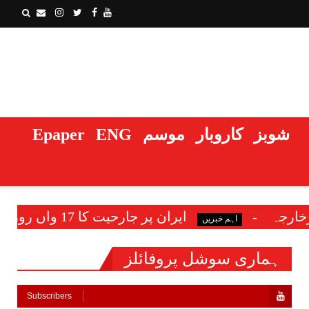
شوبز
کاروبار
موسم
ENG
Epaper
ایران پر جارحیت کا 17 واں روز: یورپی یونین کا بھی ٹرمپ کو انکار، بغداد میں امریکی سفارتخانہ پھر نشانہ
یں
ہماری سوشل پروفائلز
Subscribers