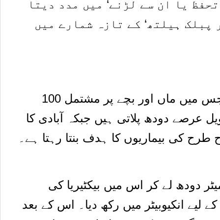
تحفظ یا ان سے لڑنے‘ میں مدد دیتا
 پبلک ہیلتھ‘ کے تازہ شمارے میں
ماہرین نے تنزانیہ میں اس کا جائزہ لیا ہے جس میں ماں اور بچے پر مشتمل 100
ل عرصے دودھ پلاتی ہیں جبکہ آبادی کا
طرح کی بیماریوں کا ہدف بنتا رہتا ہے۔
ٹر دودھ لے کر اس میں بیکٹیریا کی
 لیے انکیوبیٹر میں رکھ دیا۔ اس کے بعد