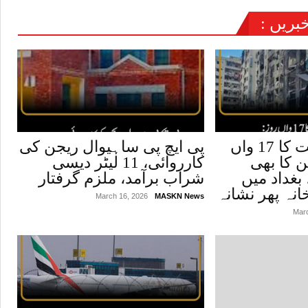
ریں :
ایران پر جارحیت کا 17 واں
پی ایچ پی ساہیوال ریجن کی
ن کا بھی
کارروائی، 11 لیٹر دیسی
بغداد میں
شراب برآمد، ملزم گرفتار
نہ پھر نشانہ
March 16, 2026
MASKN News
Mar