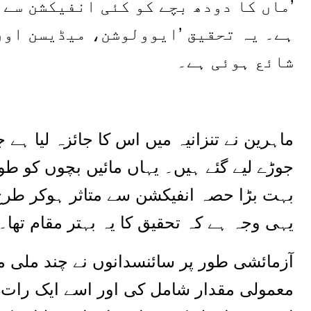
’ماں کا دودھ بچے کو کئی انفیکشن سے 
ہے۔ یہ تحقیق ’ایوولوشن، میڈیسن اور
شائع ہوئی ہے۔
جوڑے لیے گئے ہیں۔ یہاں مائیں بچوں کو طوی
بہت بڑا حصہ انفیکشن سے متاثر ہوکر طرح 
یہی وجہ ہے کہ تحقیق کا یہ بہتر مقام تھا۔
آزمائشی طور پر سائنسدانوں نے چند ملی می
معمولی مقدار شامل کی اور اسے ایک رات کے