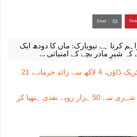
Email
Pint
ہم کرتا ہے نیویارک: ماں کا دودھ ایک
 شیرِ مادر بچے کے امنیاتی ...
ساہیوال میں ناجائز منافع خوری کے خلاف کریک ڈاؤن، 4 لاکھ سے زائد جرمانے، 21
عید سے قبل نوسرباز سرگرم، کسووال میں شہری سے 50 ہزار روپے نقدی ہتھیا کر