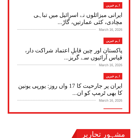
اہم خبریں
ایرانی میزائلوں نے اسرائیل میں تباہی
مچادی، کئی عمارتیں، گاڑ...
March 16, 2026
اہم خبریں
پاکستان اور چین قابلِ اعتماد شراکت دار،
قیاس آرائیوں سے گریز...
March 16, 2026
اہم خبریں
ایران پر جارحیت کا 17 واں روز: یورپی یونین
کا بھی ٹرمپ کو ان...
March 16, 2026
اہم خبریں
گورنمنٹ کمپری ہنسو سکول اینڈ کالج
ساہیوال میں ’’دیوارِ شفقت‘...
مشہور تحاریر
March 16, 2026