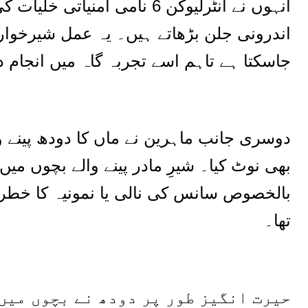
انہوں نے انٹرلیوکن 6 نامی ام
اندرونی جلن بڑھاتے ہیں۔ یہ عمل شیرخوار
جاسکتا ہے تاہم اسے تجربہ گاہ میں انجام دیا
دوسری جانب ماہرین نے ماں کا دودھ پینے 
بھی نوٹ کیا۔ شیرِ مادر پینے والے بچوں میں 
بالخصوص سانس کی نالی یا نمونیہ کا خطرہ
تھا۔
حیرت انگیز طور پر دودھ نے بچوں میں 