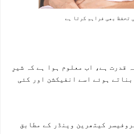
 تحفظ بھی فراہم کرتا ہے
 قدرت ہے، اب معلوم ہوا ہے کہ شیرِ
بناتے ہوئے اسے انفیکشن اور کئی
روفیسر کیتھرین وینڈر کے مطابق