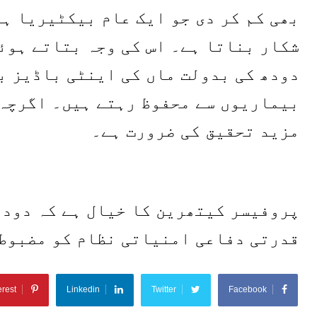
بھی کم کر دی جو ایک عام بیکٹیریا ہ
شکار بناتا ہے۔ اس کی وجہ بتاتے ہوئ
دودھ کی بدولت ماں کی اینٹی باڈیز ب
بیماریوں سے محفوظ رہتے ہیں۔ اگرچہ 
مزید تحقیق کی ضرورت ہے۔
پروفیسر کیتھرین کا خیال ہے کہ دودھ
قدرتی دفاعی امنیاتی نظام کو مضبوط
erest
Linkedin
Twitter
Facebook