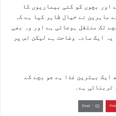
ے اور بچوں کو کئی بیماریوں کا
ے ماہرین نے خیال ظاہر کیا ہے کہ
چے تک منتقل ہوجاتی ہے اور وہ بھی
یہ ایک سادہ وضاحت ہے لیکن اس پر
 ایک بہترین غذا ہے جو بچے کے
 تربناتی ہے۔
Email
Pint