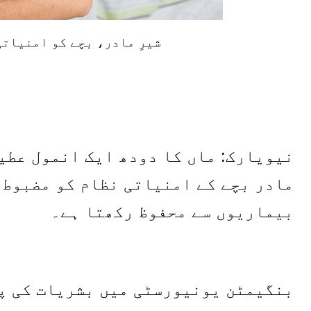
شیرِ مادر، بچے کو امنیاتی
نیویارک: ماں کا دودھ ایک انمول عطیہ
مادر بچے کے امنیاتی نظام کو مضبوط 
بیماریوں سے محفوظ رکھتا ہے۔
بنگیمٹن یونیورسٹی میں بشریات کی پ