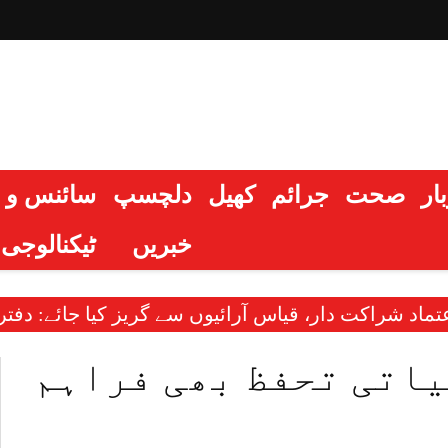
ار
صحت
جرائم
کھیل
دلچسپ
سائنس و
خبریں
ٹیکنالوجی
 قیاس آرائیوں سے گریز کیا جائے: دفترخارجہ
اہم خبر
یاتی تحفظ بھی فراہم