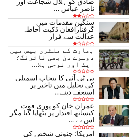
صادق کو ہلال شجاعت اور
March 16, 2026
ناصر عباس ...
سنگین مقدمات میں
گرفتارافغان ڈکیت احاطہ
عدالت سے فرار
بھارت کے ملٹری بیس میں
دوسرے دن بھی فائرنگ؛
ایک اور فوجی ہلا...
پی ٹی آئی کا پنجاب اسمبلی
کی تحلیل میں تاخیر پر
استعفے دینے...
عمران خان کو پوری قوت
کیساتھ اقتدار پر بٹھایا گیا مگر
اس نے ...
امریکا؛ جنونی شخص کی