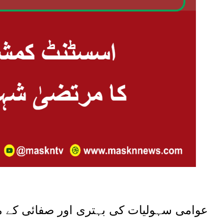
عوامی سہولیات کی بہتری اور صفائی کے مع