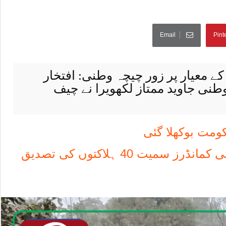
Email
Pint
 معیار پر زور چیچہ وطنی: افتخار
ی جاوید ممتاز لکھویرا نے چیف
کومت بوکھلا گئی
ت 40 ہلاکتوں کی تصدیق