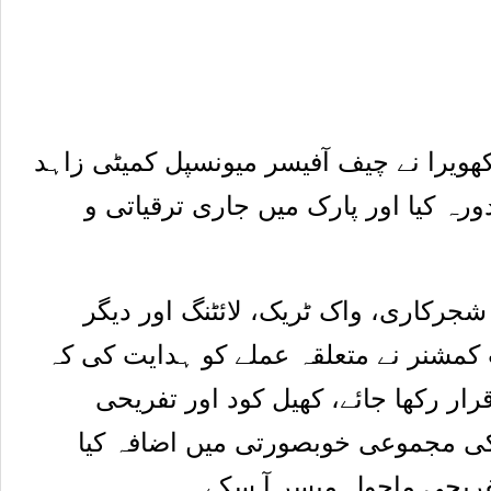
ویرا نے چیف آفیسر میونسپل کمیٹی زاہد
ورہ کیا اور پارک میں جاری ترقیاتی و
جرکاری، واک ٹریک، لائٹنگ اور دیگر
 کمشنر نے متعلقہ عملے کو ہدایت کی کہ
ار رکھا جائے، کھیل کود اور تفریحی
ک کی مجموعی خوبصورتی میں اضافہ کیا
تفریحی ماحول میسر آ سکے۔