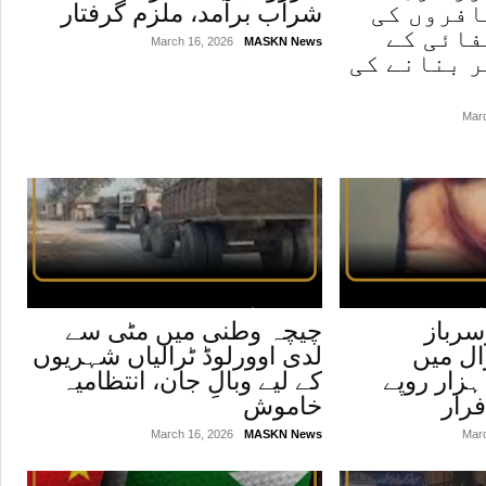
افروں کی
شراب برآمد، ملزم گرفتار
فائی کے
March 16, 2026
MASKN News
ر بنانے کی
Mar
سرباز
چیچہ وطنی میں مٹی سے
ل میں
لدی اوورلوڈ ٹرالیاں شہریوں
ہری سے 50 ہزار روپے
کے لیے وبالِ جان، انتظامیہ
فرار
خاموش
March 16, 2026
MASKN News
Mar