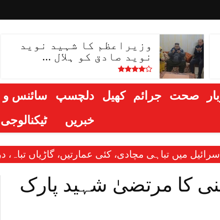
وزیراعظم کا شہید نوید
نوید صادق کو ہلال ...
ار
صحت
جرائم
کھیل
دلچسپ
سائنس و
خبریں
ٹیکنالوجی
ی، کئی عمارتیں، گاڑیاں تباہ، درجنوں افراد زخمی
 کا مرتضیٰ شہید پارک