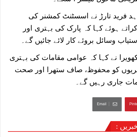
ہد فرید تارڑ نے اسسٹنٹ کمشنر کی
راتے ہوئے کہا کہ پارک کی بہتری اور
یاب وسائل بروئے کار لائے جائیں گے۔
ویرا نے کہا کہ عوامی مقامات کی بہتری
شہریوں کو محفوظ، صاف ستھرا اور صحت
امات جاری رہیں گے۔
Email
Pint
ریں :