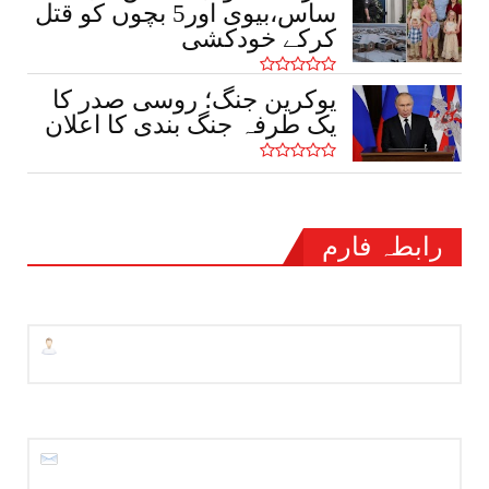
ساس،بیوی اور5 بچوں کو قتل
کرکے خودکشی
یوکرین جنگ؛ روسی صدر کا
یک طرفہ جنگ بندی کا اعلان
رابطہ فارم
نام
ای میل
*