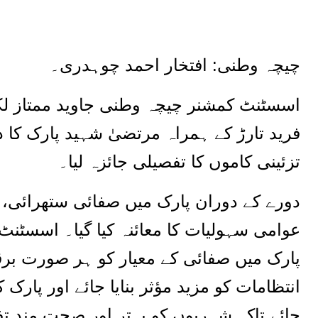
چیچہ وطنی: افتخار احمد چوہدری۔
اسسٹنٹ کمشنر چیچہ وطنی جاوید ممتاز لکھ
فرید تارڑ کے ہمراہ مرتضیٰ شہید پارک کا د
تزئینی کاموں کا تفصیلی جائزہ لیا۔
دورے کے دوران پارک میں صفائی ستھرائی، ش
عوامی سہولیات کا معائنہ کیا گیا۔ اسسٹنٹ
پارک میں صفائی کے معیار کو ہر صورت برقر
انتظامات کو مزید مؤثر بنایا جائے اور پار
جائے تاکہ شہریوں کو بہتر اور صحت مند 