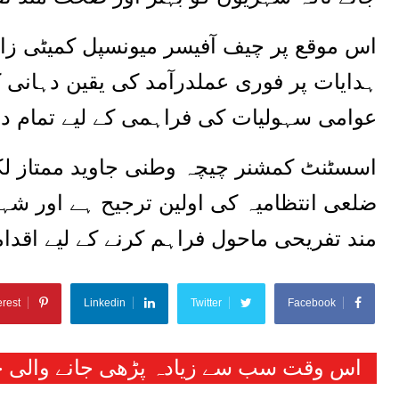
اس موقع پر چیف آفیسر میونسپل کمیٹی زا
ہدایات پر فوری عملدرآمد کی یقین دہانی ک
عوامی سہولیات کی فراہمی کے لیے تمام دست
اسسٹنٹ کمشنر چیچہ وطنی جاوید ممتاز لکھ
ضلعی انتظامیہ کی اولین ترجیح ہے اور 
مند تفریحی ماحول فراہم کرنے کے لیے اقد
erest
Linkedin
Twitter
Facebook
اس وقت سب سے زیادہ پڑھی جانے والی خب