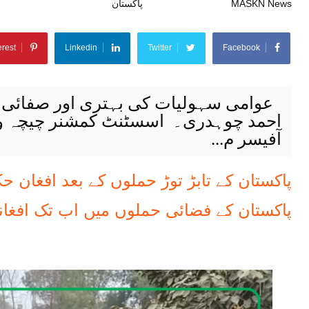
MASKN News
جنوری 10, 2026
پاکستان
erest
Linkedin
Twitter
Facebook
عوامی سہولیات کی بہتری اور صفائی کے
احمد چوہدری۔ اسسٹنٹ کمشنر چیچہ وطن
آفیسر م...
پاکستان کے تابڑ توڑ حملوں کے بعد افغان ح
پاکستان کے فضائی حملوں میں اب تک افغانی کمانڈرز سمی