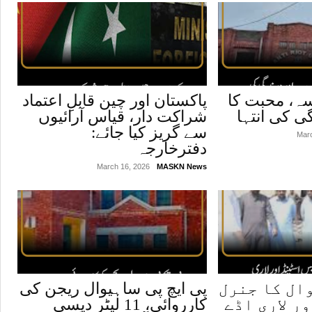
سہ، محبت کا
پاکستان اور چین قابلِ اعتماد
ی کی انتہا
شراکت دار، قیاس آرائیوں
سے گریز کیا جائے:
Mar
دفترخارجہ
March 16, 2026
MASKN News
ال کا جنرل
پی ایچ پی ساہیوال ریجن کی
ر لاری اڈے
کارروائی، 11 لیٹر دیسی