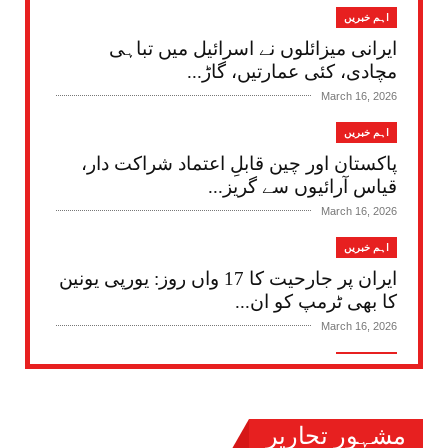
اہم خبریں
ایرانی میزائلوں نے اسرائیل میں تباہی
مچادی، کئی عمارتیں، گاڑ...
March 16, 2026
اہم خبریں
پاکستان اور چین قابلِ اعتماد شراکت دار،
قیاس آرائیوں سے گریز...
March 16, 2026
اہم خبریں
ایران پر جارحیت کا 17 واں روز: یورپی یونین
کا بھی ٹرمپ کو ان...
March 16, 2026
اہم خبریں
گورنمنٹ کمپری ہنسو سکول اینڈ کالج
ساہیوال میں ’’دیوارِ شفقت‘...
مشہور تحاریر
March 16, 2026