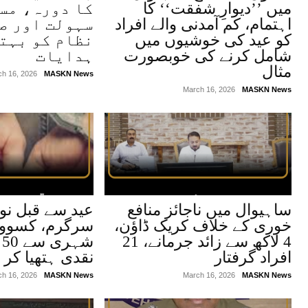
میں ’’دیوارِ شفقت‘‘ کا
کا دورہ، مس
اہتمام، کم آمدنی والے افراد
سہولت اور ص
کو عید کی خوشیوں میں
نظام کو بہت
شامل کرنے کی خوبصورت
ہدایات
مثال
ch 16, 2026
MASKN News
March 16, 2026
MASKN News
ساہیوال میں ناجائز منافع
عید سے قبل نو
خوری کے خلاف کریک ڈاؤن،
سرگرم، کسووا
4 لاکھ سے زائد جرمانے، 21
ش
افراد گرفتار
نقدی ہتھیا کر 
ch 16, 2026
MASKN News
March 16, 2026
MASKN News