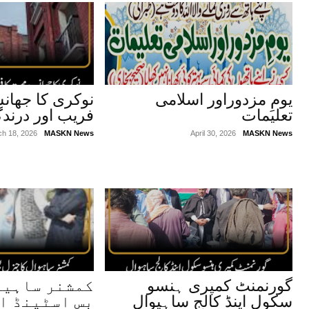
یومِ مزدوراور اسلامی
نوکری کا جھان
تعلیمات
فریب اور درندگ
ch 18, 2026
MASKN News
April 30, 2026
MASKN News
گورنمنٹ کمپری ہنسو
کمشنر ساہیو
سکول اینڈ کالج ساہیوال
بس اسٹینڈ او