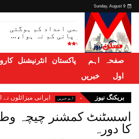
Sunday, August 9
عالمی امداد کم ہوگئی
مگر پانی کم نہ ہوا،...
صفحہ
اہم
پاکستان
انٹرنیشنل
کاروب
اول
خبریں
بریکنگ نیوز
ایرانی میزائلوں نے اسرائیل میں تباہی مچاد
اہم خبریں
اسسٹنٹ کمشنر چیچہ وطنی
کا دورہ