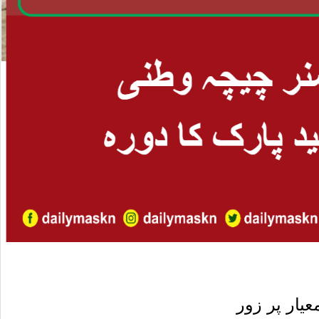
یار پر زور