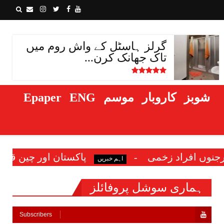
گرلز ہاسٹل کے واش روم میں
تاک جھانک کرن...
شوبز
کاروبار
موسم
ENG
Epaper
پاکستان اور چین قابلِ اعتماد شراکت دار، قی
اہم خبریں
ہماری سوشل پروفائلز
Subscribers