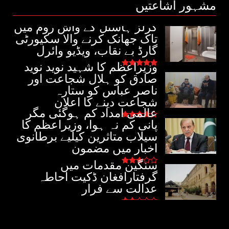
مشہور اشاعتیں
گرلز ہاسٹل کے واش روم میں
تاک جھانک کرنے والا سکیورٹی
گارڈ بے نقاب، ویڈیو وائرل
وزیراعظم کا شہید نوید نوید
صادق کو ہلال شجاعت اور
ناصر عباس کو ستارہ
شجاعت دینے کا اعلان
عالمی امداد کم ہوگئی مگر
پانی کم نہ ہوا، وزیراعظم کا
سیلاب متاثرین کیلیے برطانوی
اخبار میں مضمون
سنگین مقدمات میں
گرفتارافغان ڈکیت احاطہ
عدالت سے فرار