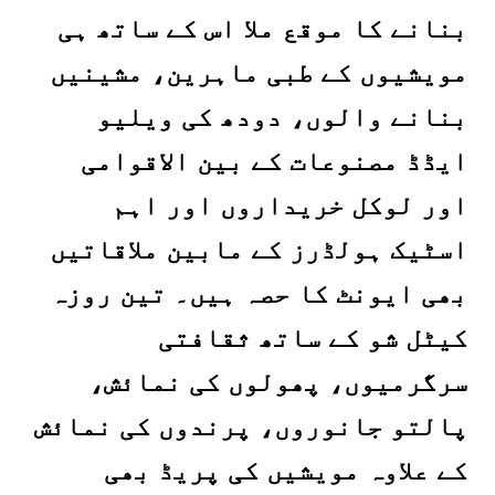
بنانے کا موقع ملا اس کے ساتھ ہی
مویشیوں کے طبی ماہرین، مشینیں
بنانے والوں، دودھ کی ویلیو
ایڈڈ مصنوعات کے بین الاقوامی
اور لوکل خریداروں اور اہم
اسٹیک ہولڈرز کے مابین ملاقاتیں
بھی ایونٹ کا حصہ ہیں۔ تین روزہ
کیٹل شو کے ساتھ ثقافتی
سرگرمیوں، پھولوں کی نمائش،
پالتو جانوروں، پرندوں کی نمائش
کے علاوہ مویشیں کی پریڈ بھی