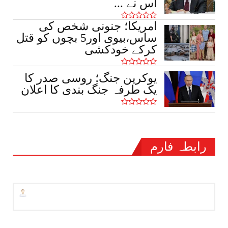
اس نے ...
امریکا؛ جنونی شخص کی
ساس،بیوی اور5 بچوں کو قتل
کرکے خودکشی
یوکرین جنگ؛ روسی صدر کا
یک طرفہ جنگ بندی کا اعلان
رابطہ فارم
نام
ای میل
*