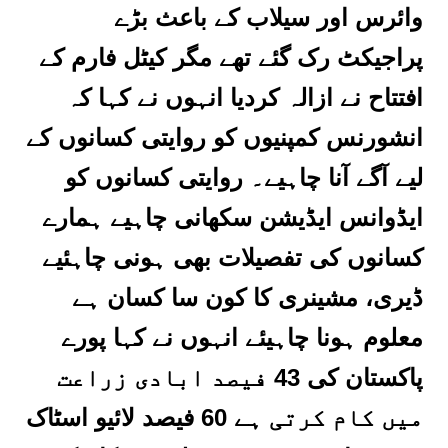
وائرس اور سیلاب کے باعث بڑے
پراجیکٹ رک گئے تھے مگر کیٹل فارم کے
افتتاح نے ازالہ کردیا انہوں نے کہا کہ
انشورنس کمپنیوں کو روایتی کسانوں کے
لیے آگے آنا چاہیے۔ روایتی کسانوں کو
ایڈوانس ایڈیشن سکھانی چاہیے ہمارے
کسانوں کی تفصیلات بھی ہونی چاہئیے
ڈیری، مشینری کا کون سا کسان ہے
معلوم ہونا چاہیئے انہوں نے کہا پورے
پاکستان کی 43 فیصد ابادی زراعت
میں کام کرتی ہے 60 فیصد لائیو اسٹاک