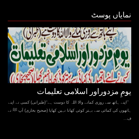
نمایاں پوسٹ
یومِ مزدوراور اسلامی تعلیمات
’’اپنے ہاتھ سے روزی کمانے والا اللہ کا دوست ہے‘‘(طبرانی) کسی نے اپنے
ہاتھوں کی کمائی سے بہتر کوئی کھانا نہیں کھایا (صحیح بخاری) آپ ﷺ نے
ف...