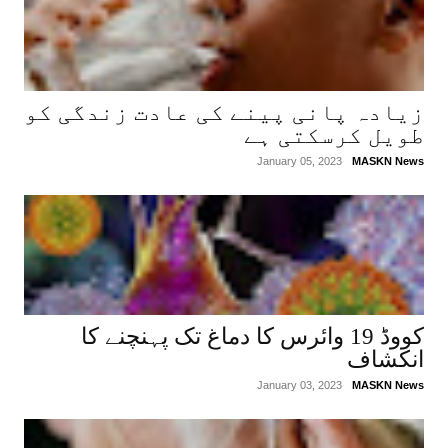
زیادہ پانی پینے کی عادت زندگی کو
طویل کرسکتی ہے
January 05, 2023
MASKN News
کووڈ 19 وائرس کا دماغ تک پہنچنے کا
انکشاف
January 03, 2023
MASKN News