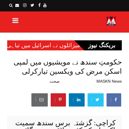
بریکنگ نیوز
ئلوں نے اسرائیل میں تباہی مچادی، کئی عمارتیں، گاڑیا
حکومتِ سندھ نے مویشیوں میں لمپی
اسکن مرض کی ویکسین تیارکرلی
MASKN News
جنوری 01, 2023
صحت
کراچی: گزشتہ برس سندھ سمیت