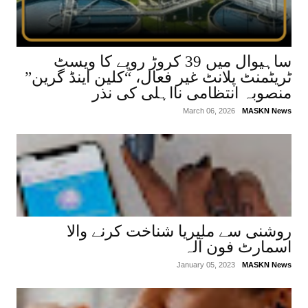
ساہیوال میں 39 کروڑ روپے کا ویسٹ
ٹریٹمنٹ پلانٹ غیر فعال، “کلین اینڈ گرین”
منصوبہ انتظامی نااہلی کی نذر
March 06, 2026
MASKN News
روشنی سے ملیریا شناخت کرنے والا
اسمارٹ فون آلہ
January 05, 2023
MASKN News