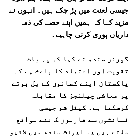
جیسی لعنت میں پڑ چکے ہیں۔ انہوں نے
مزید کہا کہ ہمیں اپنے حصے کی ذمہ
داریاں پوری کرنی چاہیے۔
گورنر سندھ نے کہا کہ یہ بات
تقویت اور اعتماد کا باعث ہے کہ
پاکستان اپنے کسانوں کے بل بوتے
پر معاشی چیلنجز کا مقابلہ
کرسکتا ہے۔ کیٹل شو جیسی
نمائشوں سے فارمرز ک نئے مواقع
ملتے ہیں یہ ایونٹ سندھ میں لائیو