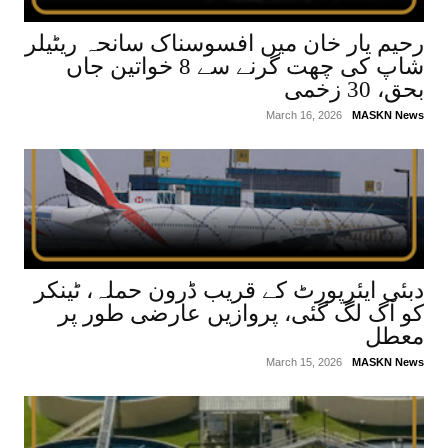
رحیم یار خان میں افسوسناک سانحہ ریٹیلر
شاپ کی چھت گرنے سے 8 خواتین جاں
بحق، 30 زخمی
March 16, 2026
MASKN News
دبئی ایئرپورٹ کے قریب ڈرون حملہ، ٹینکر
کو آگ لگ گئی، پروازیں عارضی طور پر
معطل
March 15, 2026
MASKN News