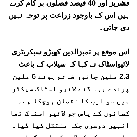
فشریز اور 40 فیصد فصلوں پر کام کرتے
ہیں اس کے باوجود زراعت پر توجہ نہیں
دی جاتی۔
اس موقع پر تمیزالدین کھیڑو سیکریٹری
لائیواسٹاک نے کہا کہ سیلاب کے باعث
2.3 ملین جانور ضائع ہوئے 6 ملین
پرندے بہہ گئے لائیو اسٹاک سیکٹر
میں سو ارب کا نقصان ہوچکا ہے۔
کسانوں کے پاس جو لائیو اسٹاک تھا
انہیں دوسری جگہ منتقل کیا گیا۔