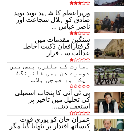
عید سے قبل نوسرباز سرگرم، کسووال میں
وزیراعظم کا شہید نوید نوید
شہری سے 50 ہزار روپے نق...
صادق کو ہلال شجاعت اور
March 16, 2026
ناصر عباس ...
سنگین مقدمات میں
گرفتارافغان ڈکیت احاطہ
عدالت سے فرار
بھارت کے ملٹری بیس میں
دوسرے دن بھی فائرنگ؛
ایک اور فوجی ہلا...
پی ٹی آئی کا پنجاب اسمبلی
کی تحلیل میں تاخیر پر
استعفے دینے...
عمران خان کو پوری قوت
کیساتھ اقتدار پر بٹھایا گیا مگر