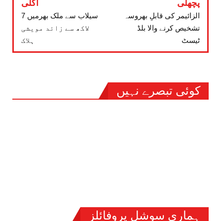
پچھلی
اگلی
الزائیمر کی قابلِ بھروسہ
سیلاب سے ملک بھرمیں 7
تشخیص کرنے والا بلڈ
لاکھ سے زائد مویشی
ٹیسٹ
ہلاک
کوئی تبصرے نہیں
ہماری سوشل پروفائلز