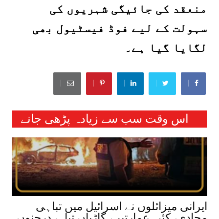
منعقد کی جائیگی شہریوں کی
سہولت کے لیے فوڈ فیسٹیول بھی
لگایا گیا ہے۔
اس وقت سب سے زیادہ پڑھی جانے
والی خبریں :
ایرانی میزائلوں نے اسرائیل میں تباہی
مچادی، کئی عمارتیں، گاڑیاں تباہ، درجنوں