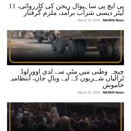
پی ایچ پی ساہیوال ریجن کی کارروائی، 11
لیٹر دیسی شراب برآمد، ملزم گرفتار
March 16, 2026
MASKN News
چیچہ وطنی میں مٹی سے لدی اوورلوڈ
ٹرالیاں شہریوں کے لیے وبالِ جان، انتظامیہ
خاموش
March 16, 2026
MASKN News