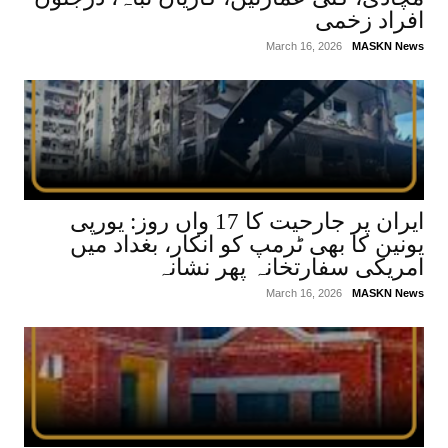
افراد زخمی
March 16, 2026
MASKN News
ایران پر جارحیت کا 17 واں روز: یورپی
یونین کا بھی ٹرمپ کو انکار، بغداد میں
امریکی سفارتخانہ پھر نشانہ
March 16, 2026
MASKN News