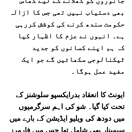
جانوروں کو کھلانے کے لیے گھاس
بھی دستیاب نہیں تھی جس کا ازالہ
حکومت سندھ کرنے کی کوشش کررہی
ہے۔ انہوں نے عزم کا اظہار کیا
کہ ہم اپنے کسانوں کو جدید
ٹیکنالوجی سکھائیں گے جو ایک
مفید عمل ہوگا۔
ایونٹ کا انعقاد بدرایکسپو سلوشنز کے
تحت کیا گیا۔ شو کی اہم سرگرمیوں
میں دودھ کی ویلیو ایڈیشن کے بارے میں
سیمینار بھی شامل تھا جس میں فارمرز