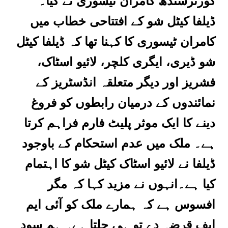
گورنرسندھ کامران ٹیسوری نے کیا۔
ڈیلفا کیٹل شو کے افتتاحی خطاب میں
کامران ٹیسوری کا کہنا تھا کہ ڈیلفا کیٹل
شو ڈیری، ایگری کلچر، لائیو اسٹاک،
فشریز اور دیگر متعلقہ انڈسٹریز کے
نمائندوں کے درمیان رابطوں کو فروغ
دینے کا ایک موثر پلیٹ فارم فراہم کرتا
ہے۔ ملک میں عدم استحکام کے باوجود
ڈیلفا نے لائیو اسٹاک کیٹل شو کا اہتمام
کیا ہے۔انہوں نے مزید کہا کہ مگر
افسوس ہے کہ ہمارے ملک کو آئی ایم
ایف قرضہ دے تو ہی چلتا ہے۔ ہم سود