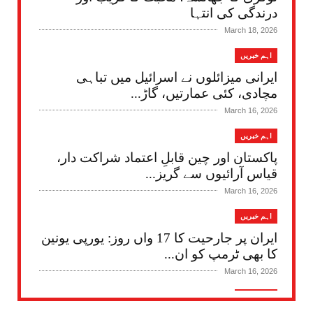
درندگی کی انتہا
March 18, 2026
اہم خبریں
ایرانی میزائلوں نے اسرائیل میں تباہی
مچادی، کئی عمارتیں، گاڑ...
March 16, 2026
اہم خبریں
پاکستان اور چین قابلِ اعتماد شراکت دار،
قیاس آرائیوں سے گریز...
March 16, 2026
اہم خبریں
ایران پر جارحیت کا 17 واں روز: یورپی یونین
کا بھی ٹرمپ کو ان...
March 16, 2026
اہم خبریں