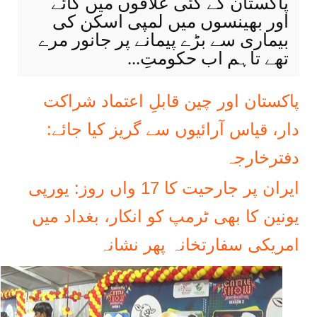
پاکستان کے کئی علاقوں میں گائے
اور بھینسوں میں لمپی اسکن کی
بیماری سے بڑے پیمانے پر جانور مرے
تھے تاہم اب حکومتِ...
پاکستان اور چین قابلِ اعتماد شراکت
دار، قیاس آرائیوں سے گریز کیا جائے:
دفترخارجہ
ایران پر جارحیت کا 17 واں روز: یورپی
یونین کا بھی ٹرمپ کو انکار، بغداد میں
امریکی سفارتخانہ پھر نشانہ