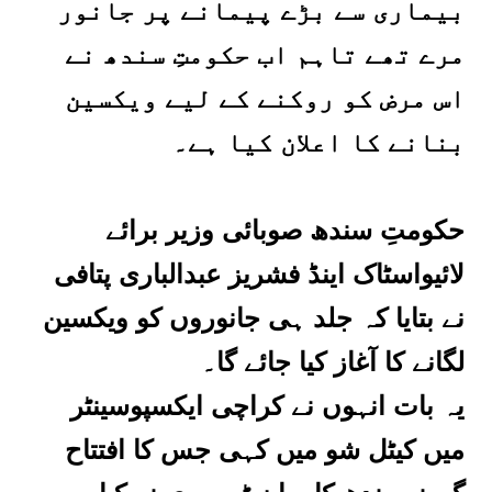
بیماری سے بڑے پیمانے پر جانور
مرے تھے تاہم اب حکومتِ سندھ نے
اس مرض کو روکنے کے لیے ویکسین
بنانے کا اعلان کیا ہے۔
حکومتِ سندھ صوبائی وزیر برائے
لائیواسٹاک اینڈ فشریز عبدالباری پتافی
نے بتایا کہ جلد ہی جانوروں کو ویکسین
لگانے کا آغاز کیا جائے گا۔
یہ بات انہوں نے کراچی ایکسپوسینٹر
میں کیٹل شو میں کہی جس کا افتتاح