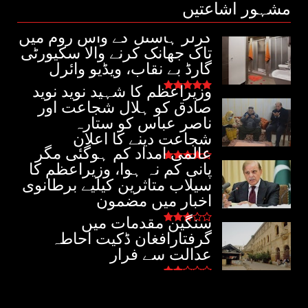
مشہور اشاعتیں
گرلز ہاسٹل کے واش روم میں
تاک جھانک کرنے والا سکیورٹی
گارڈ بے نقاب، ویڈیو وائرل
وزیراعظم کا شہید نوید نوید
صادق کو ہلال شجاعت اور
ناصر عباس کو ستارہ
شجاعت دینے کا اعلان
عالمی امداد کم ہوگئی مگر
پانی کم نہ ہوا، وزیراعظم کا
سیلاب متاثرین کیلیے برطانوی
اخبار میں مضمون
سنگین مقدمات میں
گرفتارافغان ڈکیت احاطہ
عدالت سے فرار