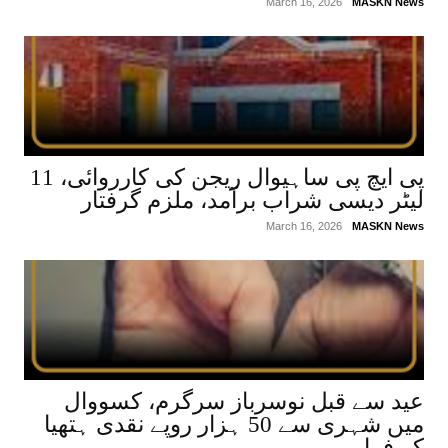
March 16, 2026
MASKN News
پی ایچ پی ساہیوال ریجن کی کارروائی، 11
لیٹر دیسی شراب برآمد، ملزم گرفتار
March 16, 2026
MASKN News
عید سے قبل نوسرباز سرگرم، کسووال
میں شہری سے 50 ہزار روپے نقدی ہتھیا
کر فرار