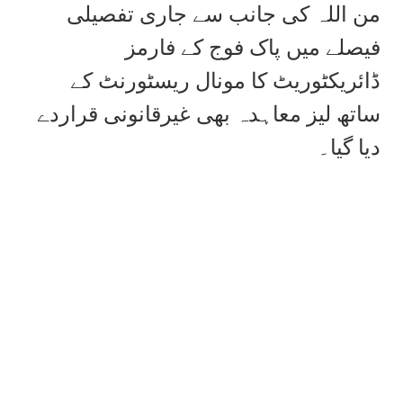
من اللہ کی جانب سے جاری تفصیلی
فیصلے میں پاک فوج کے فارمز
ڈائریکٹوریٹ کا مونال ریسٹورنٹ کے
ساتھ لیز معاہدہ بھی غیرقانونی قراردے
دیا گیا۔