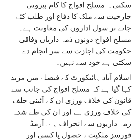
سکتی۔ مسلح افواج کا کام بیرونی
جارحیت سے ملک کا دفاع اور طلب کئے
جانے پر سول اداروں کی معاونت ہے۔
مسلح افواج دونوں ذمہ داریاں وفاقی
حکومت کی اجازت سے سر انجام دے
سکتی ہے خود سے نہیں۔
اسلام آباد ہائیکورٹ کے فیصلے میں مزید
کہا گیا ہے کہ مسلح افواج کی جانب سے
قانون کی خلاف ورزی ان کے آئینی حلف
کی خلاف ورزی ہے اور ان کی طے شدہ
زمہ داریوں سے انحراف ہے۔آرمڈ
فورسز ملکیت ، حصول یا کسی اور