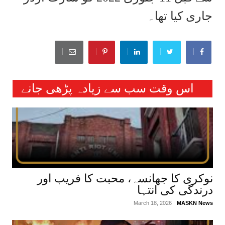
جاری کیا تھا۔
اس وقت سب سے زیادہ پڑھی جانے
والی خبریں :
نوکری کا جھانسہ، محبت کا فریب اور
درندگی کی انتہا
March 18, 2026
MASKN News