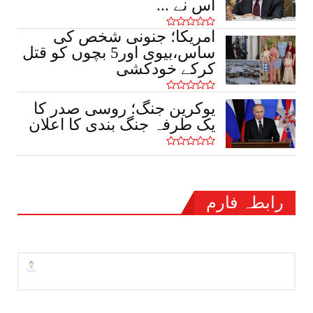
اس نے ...
امریکا؛ جنونی شخص کی
ساس،بیوی اور5 بچوں کو قتل
کرکے خودکشی
یوکرین جنگ؛ روسی صدر کا
یک طرفہ جنگ بندی کا اعلان
رابطہ فارم
نام