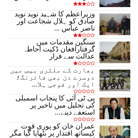
عید سے قبل نوسرباز سرگرم، کسووال میں
وزیراعظم کا شہید نوید نوید
شہری سے 50 ہزار روپے نق...
صادق کو ہلال شجاعت اور
March 16, 2026
ناصر عباس ...
سنگین مقدمات میں
گرفتارافغان ڈکیت احاطہ
عدالت سے فرار
بھارت کے ملٹری بیس میں
دوسرے دن بھی فائرنگ؛
ایک اور فوجی ہلا...
پی ٹی آئی کا پنجاب اسمبلی
کی تحلیل میں تاخیر پر
استعفے دینے...
عمران خان کو پوری قوت
کیساتھ اقتدار پر بٹھایا گیا مگر