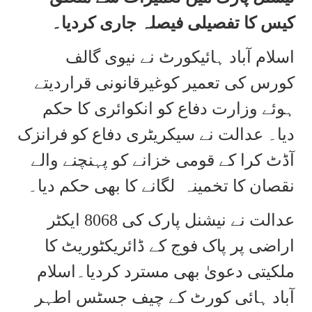
کیس کا تفصیلی فیصلہ جاری کردیا۔
اسلام آباد ہائیکورٹ نے نیوی گالف
کورس کی تعمیر کوغیرقانونی قراردیتے
ہوئے وزارت دفاع کو انکوائری کا حکم
دیا۔ عدالت نے سیکریٹری دفاع کو فرانزک
آڈٹ کرا کے قومی خزانے کو پہنچنے والے
نقصان کا تخمینہ لگانے کا بھی حکم دیا۔
عدالت نے نیشنل پارک کی 8068 ایکٹر
اراضی پر پاک فوج کے ڈائریکٹوریٹ کا
ملکیتی دعویٰ بھی مسترد کردیا۔اسلام
آباد ہائی کورٹ کے چیف جسٹس اطہر