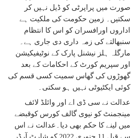
صورت میں پراپرٹی کو ڈیل نہیں کر
سکتیں۔ زمین حکومت کی ملکیت ہے
اداروں اورافسران کو اس کا انتظام
سنبھالتے کی زمہ داری دی جاری ہے۔
مارگلہ ہلز نیشنل پارک کے نوٹیفیکیشن
اور سپریم کورٹ کے احکامات کے بعد
گھوڑوں کی گھاس سمیت کسی قسم کی
کوئی ایکٹیوٹی نہیں ہو سکتی۔
عدالت نے سی ڈی اے اور وائلڈ لائف
مینجمنٹ کو نیوی گالف کورس کوقبضے
میں لینے کا حکم بھی دیا۔عدالت نے اس
سے قبل 11 جنوری 2022 کو شارٹ آرڈر