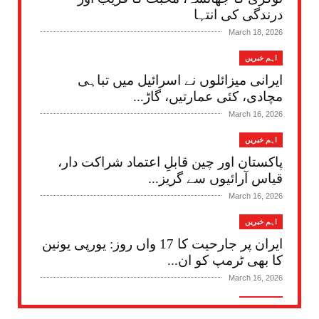
درندگی کی انتہا
March 18, 2026
اہم خبریں
ایرانی میزائلوں نے اسرائیل میں تباہی
مچادی، کئی عمارتیں، گاڑ...
March 16, 2026
اہم خبریں
پاکستان اور چین قابلِ اعتماد شراکت دار،
قیاس آرائیوں سے گریز...
March 16, 2026
اہم خبریں
ایران پر جارحیت کا 17 واں روز: یورپی یونین
کا بھی ٹرمپ کو ان...
March 16, 2026
اہم خبریں