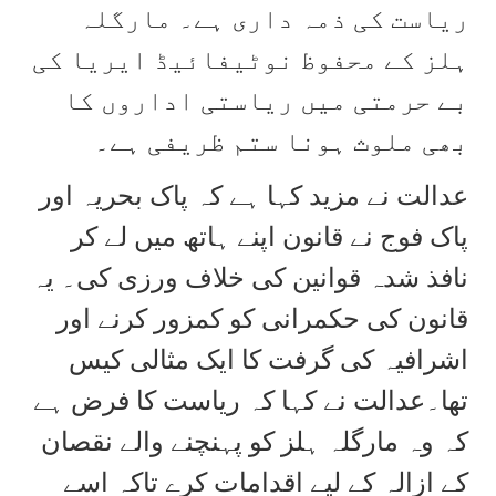
ریاست کی ذمہ داری ہے۔ مارگلہ
ہلز کے محفوظ نوٹیفائیڈ ایریا کی
بے حرمتی میں ریاستی اداروں کا
بھی ملوث ہونا ستم ظریفی ہے۔
عدالت نے مزید کہا ہے کہ پاک بحریہ اور
پاک فوج نے قانون اپنے ہاتھ میں لے کر
نافذ شدہ قوانین کی خلاف ورزی کی۔ یہ
قانون کی حکمرانی کو کمزور کرنے اور
اشرافیہ کی گرفت کا ایک مثالی کیس
تھا۔عدالت نے کہا کہ ریاست کا فرض ہے
کہ وہ مارگلہ ہلز کو پہنچنے والے نقصان
کے ازالہ کے لیے اقدامات کرے تاکہ اسے