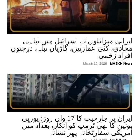
ایرانی میزائلوں نے اسرائیل میں تباہی
مچادی، کئی عمارتیں، گاڑیاں تباہ، درجنوں
افراد زخمی
March 16, 2026
MASKN News
ایران پر جارحیت کا 17 واں روز: یورپی
یونین کا بھی ٹرمپ کو انکار، بغداد میں
امریکی سفارتخانہ پھر نشانہ