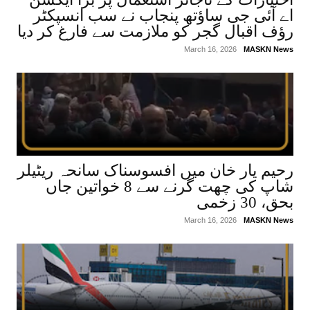
اے آئی جی ساؤتھ پنجاب نے سب انسپکٹر
رؤف اقبال گجر کو ملازمت سے فارغ کر دیا
March 16, 2026
MASKN News
رحیم یار خان میں افسوسناک سانحہ ریٹیلر
شاپ کی چھت گرنے سے 8 خواتین جاں
بحق، 30 زخمی
March 16, 2026
MASKN News