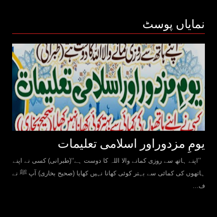
نمایاں پوسٹ
یومِ مزدوراور اسلامی تعلیمات
’’اپنے ہاتھ سے روزی کمانے والا اللہ کا دوست ہے‘‘(طبرانی) کسی نے اپنے
ہاتھوں کی کمائی سے بہتر کوئی کھانا نہیں کھایا (صحیح بخاری) آپ ﷺ نے
ف...