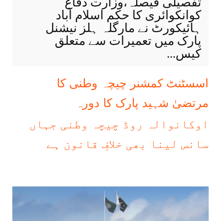
تفصیلی فیصلہ،وزارت دفاع
کوانکوائری کا حکم اسلام آباد
ہائیکورٹ نے مارگلہ ہلز نیشنل
پارک میں تعمیرات سے متعلق
کیس...
اسسٹنٹ کمشنر چیچہ وطنی کا
مرتضیٰ شہید پارک کا دورہ
اوکانوالہ روڈ چیچہ وطنی جہاں
سانس لینا بھی خلافِ قانون ہے