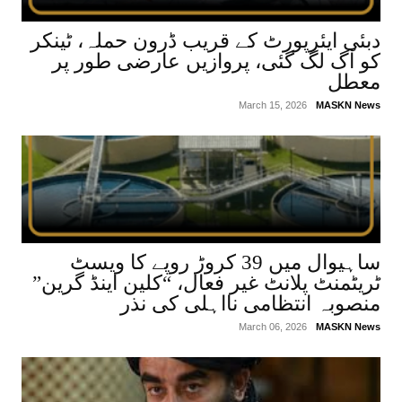
دبئی ایئرپورٹ کے قریب ڈرون حملہ، ٹینکر
کو آگ لگ گئی، پروازیں عارضی طور پر
معطل
March 15, 2026
MASKN News
ساہیوال میں 39 کروڑ روپے کا ویسٹ
ٹریٹمنٹ پلانٹ غیر فعال، “کلین اینڈ گرین”
منصوبہ انتظامی نااہلی کی نذر
March 06, 2026
MASKN News