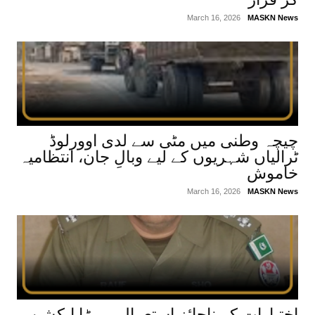
March 16, 2026
MASKN News
چیچہ وطنی میں مٹی سے لدی اوورلوڈ
ٹرالیاں شہریوں کے لیے وبالِ جان، انتظامیہ
خاموش
March 16, 2026
MASKN News
اختیارات کے ناجائز استعمال پر بڑا ایکشن