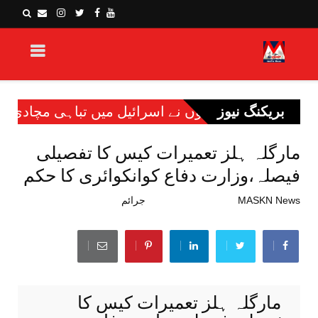
بریکنگ نیوز
 نے اسرائیل میں تباہی مچادی، کئی عمارتیں، گاڑیاں تب
مارگلہ ہلز تعمیرات کیس کا تفصیلی
فیصلہ،وزارت دفاع کوانکوائری کا حکم
MASKN News
جولائی 13, 2022
جرائم
مارگلہ ہلز تعمیرات کیس کا