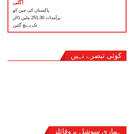
اگلی
پاکستان کی چین کو
برآمدات 251.30 ملین ڈالر
تک پہنچ گئیں
کوئی تبصرے نہیں
ہماری سوشل پروفائلز